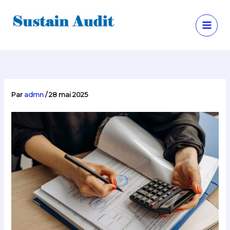
Aller
au
contenu
Sustain Audit
Par
admn
/
28 mai 2025